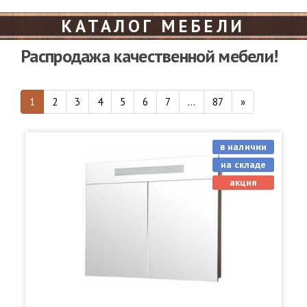
КАТАЛОГ МЕБЕЛИ
Распродажа качественной мебели!
1
2
3
4
5
6
7
...
87
»
в наличии
на складе
акция