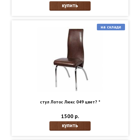
купить
на складе
стул Лотос Люкс 049 цвет? *
1500 р.
купить