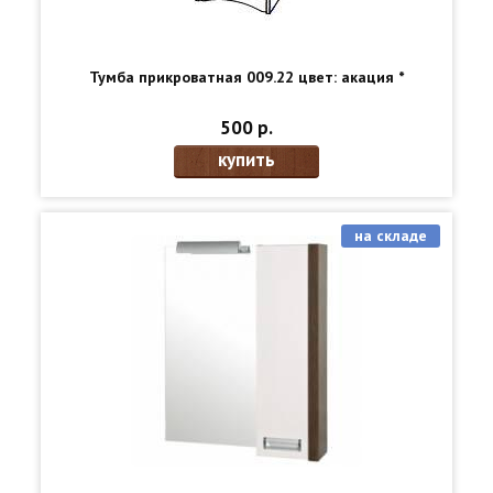
Тумба прикроватная 009.22 цвет: акация *
500 р.
купить
на складе