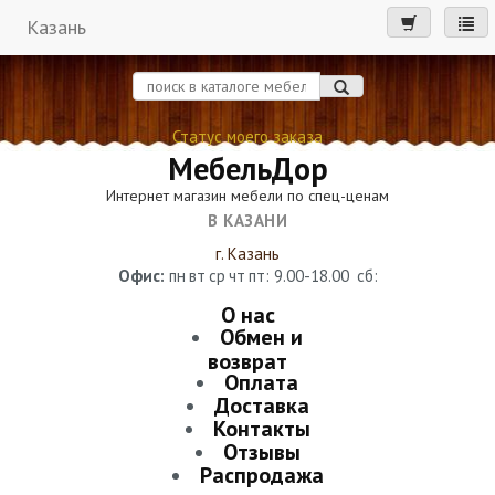
Казань
мен
Статус моего заказа
МебельДор
Интернет магазин мебели по спец-ценам
В КАЗАНИ
г. Казань
Офис:
пн
вт
ср
чт
пт
: 9.00-18.00
сб
:
О нас
Обмен и
возврат
Оплата
Доставка
Контакты
Отзывы
Распродажа