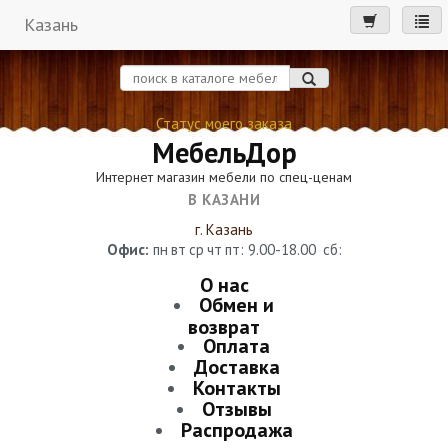
Казань
мен
Статус моего заказа
МебельДор
Интернет магазин мебели по спец-ценам
В КАЗАНИ
г. Казань
Офис:
пн
вт
ср
чт
пт
: 9.00-18.00
сб
:
О нас
Обмен и
возврат
Оплата
Доставка
Контакты
Отзывы
Распродажа