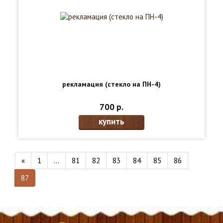
рекламация (стекло на ПН-4)
700 р.
купить
«
1
...
81
82
83
84
85
86
87