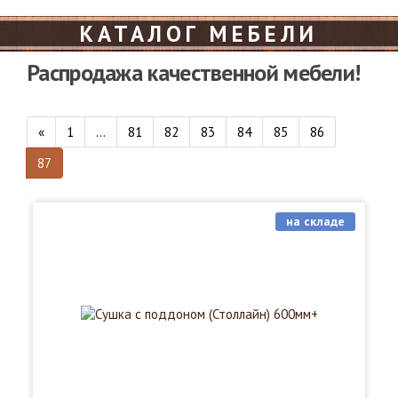
КАТАЛОГ МЕБЕЛИ
Распродажа качественной мебели!
«
1
...
81
82
83
84
85
86
87
на складе