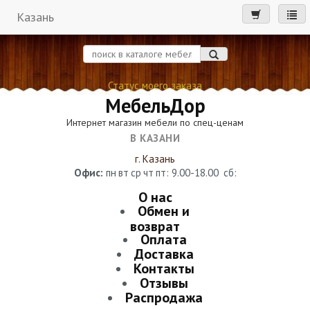
Казань
мен
Статус моего заказа
МебельДор
Интернет магазин мебели по спец-ценам
В КАЗАНИ
г. Казань
Офис:
пн
вт
ср
чт
пт
: 9.00-18.00
сб
:
О нас
Обмен и
возврат
Оплата
Доставка
Контакты
Отзывы
Распродажа