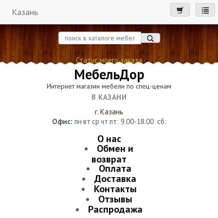
Казань
мен
Статус моего заказа
МебельДор
Интернет магазин мебели по спец-ценам
В КАЗАНИ
г. Казань
Офис:
пн
вт
ср
чт
пт
: 9.00-18.00
сб
:
О нас
Обмен и
возврат
Оплата
Доставка
Контакты
Отзывы
Распродажа