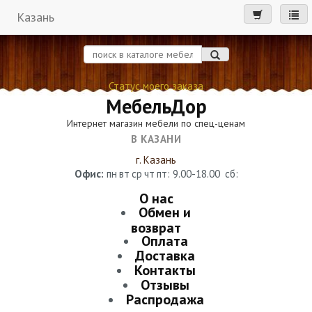
Казань
мен
Статус моего заказа
МебельДор
Интернет магазин мебели по спец-ценам
В КАЗАНИ
г. Казань
Офис:
пн
вт
ср
чт
пт
: 9.00-18.00
сб
:
О нас
Обмен и
возврат
Оплата
Доставка
Контакты
Отзывы
Распродажа