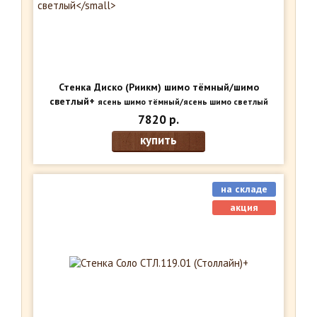
Стенка Диско (Риикм) шимо тёмный/шимо
светлый+
ясень шимо тёмный/ясень шимо светлый
7820 р.
купить
на складе
акция