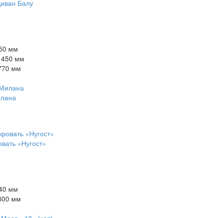
диван Балу
50 мм
1450 мм
770 мм
илана
овать «Нугост»
40 мм
800 мм