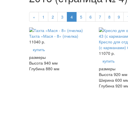
«
1
2
3
4
5
6
7
8
9
Тахта «Мася - 8» (пчелка)
11040 р.
Кресло для отд
(с карманами) 
купить
11070 р.
размеры
купить
Высота 940 мм
Глубина 880 мм
размеры
Высота 920 мм
Ширина 600 м
Глубина 920 м