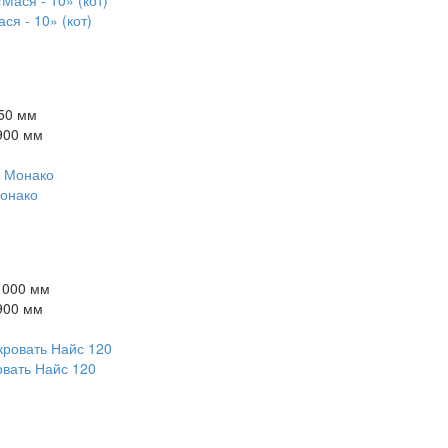
ся - 10» (кот)
50 мм
900 мм
онако
1000 мм
900 мм
овать Найс 120