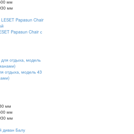
600 мм
930 мм
ESET Papasun Chair с
й
ля отдыха, модель 43
нами)
30 мм
600 мм
930 мм