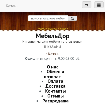
Казань
мен
Статус моего заказа
МебельДор
Интернет магазин мебели по спец-ценам
В КАЗАНИ
г. Казань
Офис:
пн
вт
ср
чт
пт
: 9.00-18.00
сб
:
О нас
Обмен и
возврат
Оплата
Доставка
Контакты
Отзывы
Распродажа