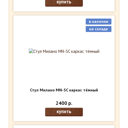
купить
в наличии
на складе
Стул Милано MN-SC каркас тёмный
2400 р.
купить