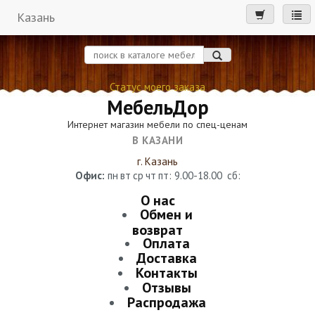
Казань
мен
Статус моего заказа
МебельДор
Интернет магазин мебели по спец-ценам
В КАЗАНИ
г. Казань
Офис:
пн
вт
ср
чт
пт
: 9.00-18.00
сб
:
О нас
Обмен и
возврат
Оплата
Доставка
Контакты
Отзывы
Распродажа