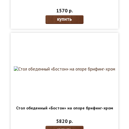
1570 р.
купить
Стол обеденный «Бостон» на опоре брифинг-хром
5820 р.