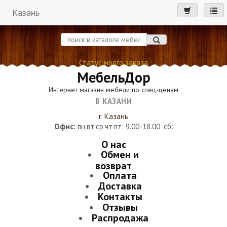
Казань
мен
Статус моего заказа
МебельДор
Интернет магазин мебели по спец-ценам
В КАЗАНИ
г. Казань
Офис:
пн
вт
ср
чт
пт
: 9.00-18.00
сб
:
О нас
Обмен и
возврат
Оплата
Доставка
Контакты
Отзывы
Распродажа