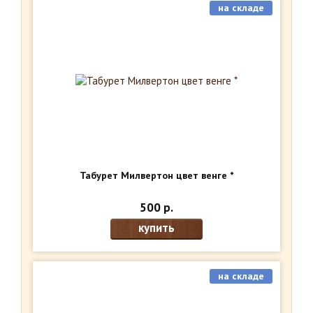
на складе
Табурет Милвертон цвет венге *
500 р.
купить
на складе