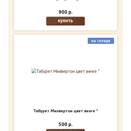
900 р.
купить
на складе
Табурет Милвертон цвет венге *
500 р.