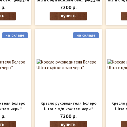
м беж.*
(модули
Ultra с м/п кож.зам беж.*
(модули
Ultra с м/
ри)
внутри)
 р.
7200 р.
ть
купить
на складе
на складе
ителя Болеро
Кресло руководителя Болеро
Кресло 
ж.зам черн.*
Ultra с м/п кож.зам черн.*
Ultra 
внутри)
(модули внутри)
(
 р.
7200 р.
ть
купить