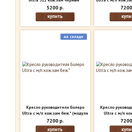
Ultra 511 кож.зам черный *
Ultra с м/п кож.за
(модули внутри)
внут
5200 р.
7200
купить
купи
на складе
Кресло руководителя Болеро
Кресло руковод
Ultra с м/п кож.зам беж.*
(модули
Ultra с м/п ко
внутри)
(модули 
7200 р.
7200
купить
купи