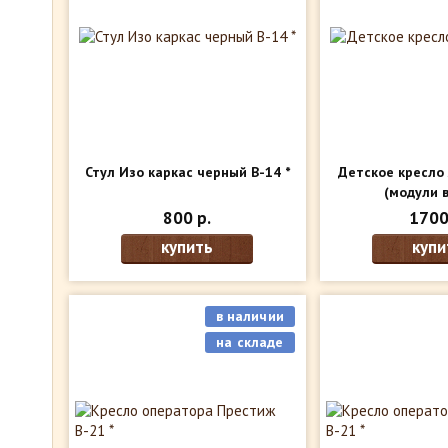
Стул Изо каркас черный В-14 *
Детское кресло 
(модули 
800 р.
1700
купить
купи
в наличии
на складе