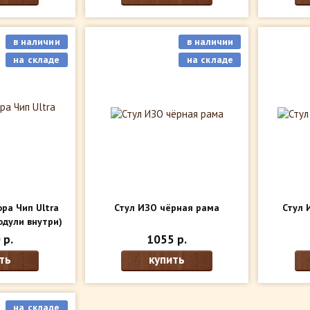
в наличии
в наличии
на складе
на складе
ра Чип Ultra
Стул ИЗО чёрная рама
Стул 
дули внутри)
 р.
1055 р.
ть
купить
на складе