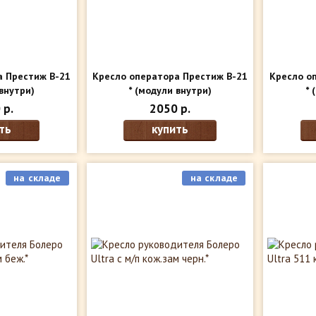
а Престиж В-21
Кресло оператора Престиж В-21
Кресло о
внутри)
*
(модули внутри)
*
(
 р.
2050 р.
ть
купить
на складе
на складе