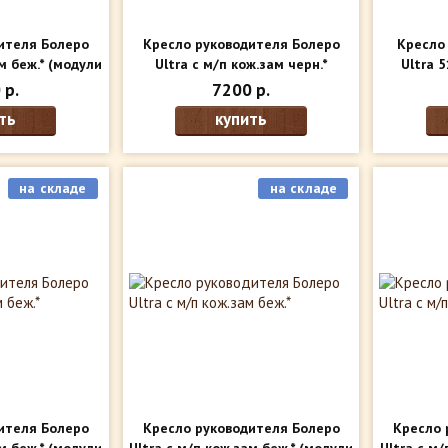
ителя Болеро
Кресло руководителя Болеро
Кресло
м беж.*
(модули
Ultra с м/п кож.зам черн.*
Ultra 
ри)
(модули внутри)
(
 р.
7200 р.
ть
купить
на складе
на складе
ителя Болеро
Кресло руководителя Болеро
Кресло 