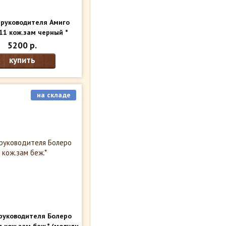
 руководителя Амиго
511 кож.зам черный *
модули внутри)
5200 р.
купить
на складе
руководителя Болеро