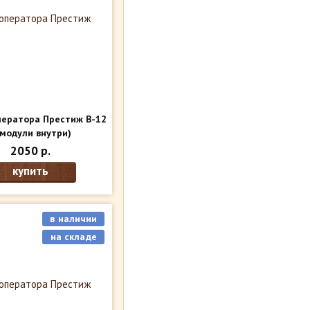
ператора Престиж В-12
модули внутри)
2050 р.
купить
в наличии
на складе