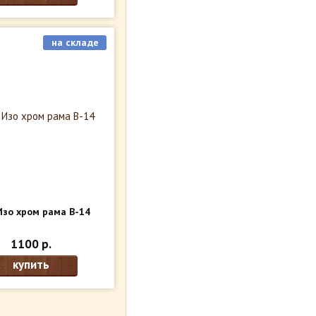
на складе
Изо хром рама В-14
1100 р.
купить