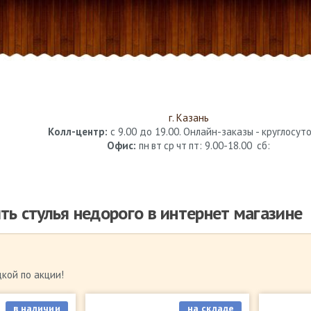
г. Казань
Колл-центр:
с 9.00 до 19.00. Онлайн-заказы - круглосуто
Офис:
пн
вт
ср
чт
пт
: 9.00-18.00
сб
:
ть стулья недорого в интернет магазине
дкой по акции!
в наличии
на складе