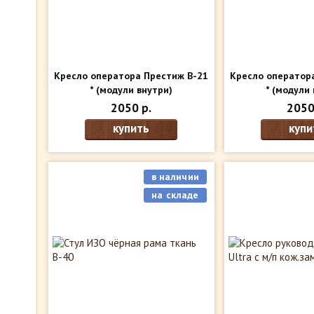
Кресло оператора Престиж В-21
Кресло оператор
*
(модули внутри)
*
(модули 
2050 р.
2050
купить
купи
в наличии
на складе