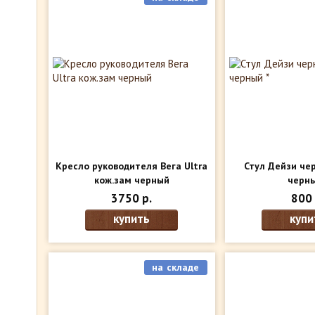
Кресло руководителя Вега Ultra
Стул Дейзи че
кож.зам черный
черны
3750 р.
800 
купить
купи
на складе