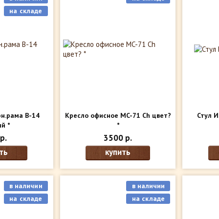
на складе
рн.рама В-14
Кресло офисное MC-71 Ch цвет?
Стул И
й *
*
р.
3500 р.
ть
купить
в наличии
в наличии
на складе
на складе