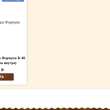
а Формула В-40
и внутри)
 р.
ть