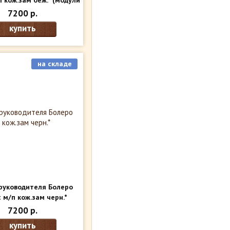
п кож.зам беж.*
(модули
внутри)
7200 р.
купить
на складе
руководителя Болеро
с м/п кож.зам черн.*
модули внутри)
7200 р.
купить