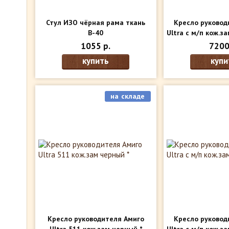
Стул ИЗО чёрная рама ткань
Кресло руковод
В-40
Ultra с м/п кож.за
внут
1055 р.
7200
купить
купи
на складе
Кресло руководителя Амиго
Кресло руковод