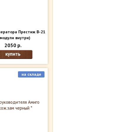
ператора Престиж В-21
модули внутри)
2050 р.
купить
на складе