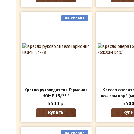
на складе
Кресло руководителя Гармония
Кресло операто
HOME 13/28 *
кож.зам кор.*
(мо
5600 р.
3500
купить
купи
на складе