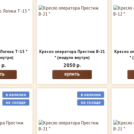
Логика Т-13 *
Кресло оператора Престиж В-21
Кресло о
внутри)
*
(модули внутри)
*
(
 р.
2050 р.
ть
купить
в наличии
в наличии
на складе
на складе